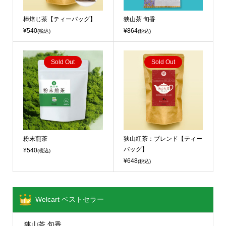
棒焙じ茶【ティーバッグ】
狭山茶 旬香
¥540
¥864
(税込)
(税込)
Sold Out
Sold Out
粉末煎茶
狭山紅茶：ブレンド【ティー
バッグ】
¥540
(税込)
¥648
(税込)
Welcart ベストセラー
狭山茶 旬香