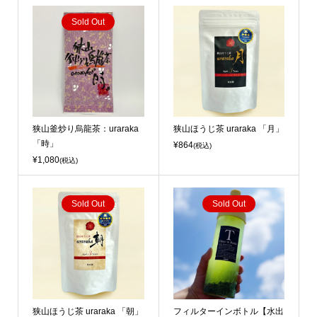
Sold Out
狭山釜炒り烏龍茶：uraraka
狭山ほうじ茶 uraraka 「月」
「時」
¥864
(税込)
¥1,080
(税込)
Sold Out
Sold Out
狭山ほうじ茶 uraraka 「朝」
フィルターインボトル【水出